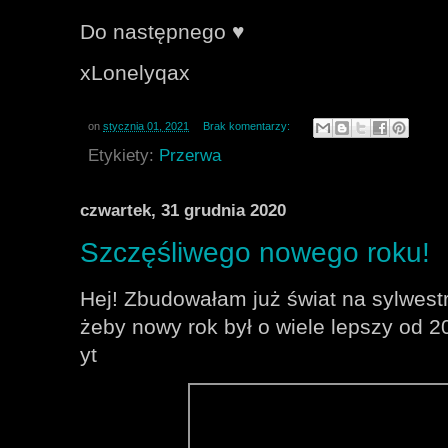
Do następnego ♥️
xLonelyqax
on
stycznia 01, 2021
Brak komentarzy:
Etykiety:
Przerwa
czwartek, 31 grudnia 2020
Szczęśliwego nowego roku!
Hej! Zbudowałam już świat na sylwes
żeby nowy rok był o wiele lepszy od 2
yt