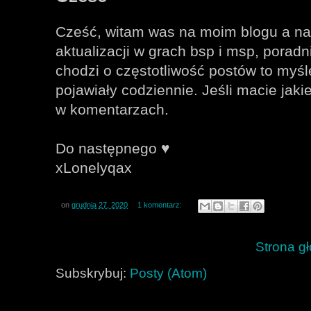
Cześć, witam was na moim blogu a na 
aktualizacji w grach bsp i msp, poradnik
chodzi o częstotliwość postów to myśl
pojawiały codziennie. Jeśli macie jaki
w komentarzach.
Do następnego ♥
xLonelyqax
on
grudnia 27, 2020
1 komentarz:
Strona g
Subskrybuj:
Posty (Atom)