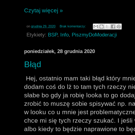
Czytaj więcej »
on
grudnia 29, 2020
Brak komentarzy:
Etykiety:
BSP
,
Info
,
PiszmyDoModeracji
poniedziałek, 28 grudnia 2020
Błąd
Hej, ostatnio mam taki błąd który mni
dodam coś do lż to tam tych rzeczy 
słabe bo gdy ja robię looka to go doda
zrobić to muszę sobie spisywać np. n
w looku co u mnie jest problematyczne 
chce mi się tych rzeczy szukać. I jeśl
albo kiedy to będzie naprawione to bę