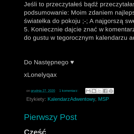
Jeśli to przeczytałeś bądź przeczytała
podsumowanie: Moim zdaniem najleps
światełka do pokoju ;-; A najgorszą s
5. Koniecznie dajcie znać w komentar
do gustu w tegorocznym kalendarzu 
Do Następnego ♥️
xLonelyqax
on
grudnia 27, 2020
1 komentarz:
Etykiety:
KalendarzAdwentowy
,
MSP
Pierwszy Post
Cześć