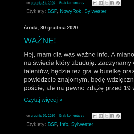
on
grudnia 31, 2020
Brak komentarzy:
Etykiety:
BSP
,
NowyRok
,
Sylwester
środa, 30 grudnia 2020
WAŻNE!
Hej, mam dla was ważne info. A miano
na świecie który zbuduję. Zaczynamy o
talentów, będzie też gra w butelkę or
powiedzcie znajomym, będę wdzięczna
poście, ale na pewno zdążę przed 19
Czytaj więcej »
on
grudnia 30, 2020
Brak komentarzy:
Etykiety:
BSP
,
Info
,
Sylwester